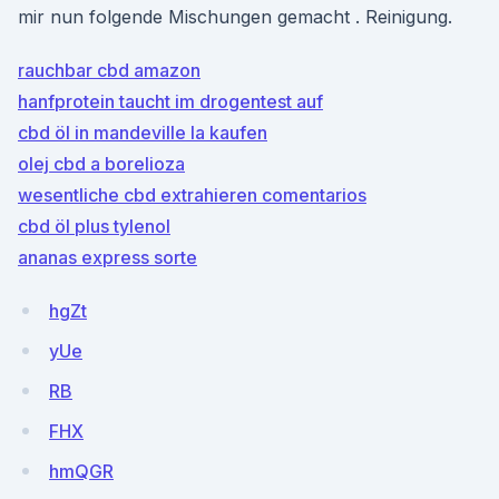
mir nun folgende Mischungen gemacht . Reinigung.
rauchbar cbd amazon
hanfprotein taucht im drogentest auf
cbd öl in mandeville la kaufen
olej cbd a borelioza
wesentliche cbd extrahieren comentarios
cbd öl plus tylenol
ananas express sorte
hgZt
yUe
RB
FHX
hmQGR