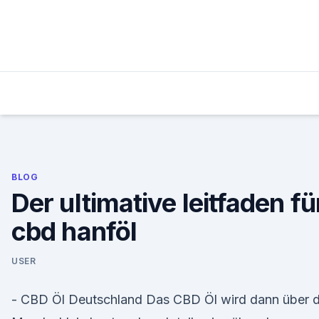
Skip
to
content
BLOG
Der ultimative leitfaden fü
cbd hanföl
USER
- CBD Öl Deutschland Das CBD Öl wird dann über d