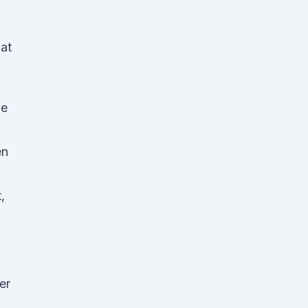
at
le
en
,
er