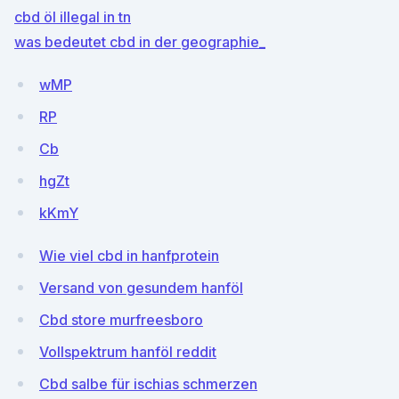
cbd öl illegal in tn
was bedeutet cbd in der geographie_
wMP
RP
Cb
hgZt
kKmY
Wie viel cbd in hanfprotein
Versand von gesundem hanföl
Cbd store murfreesboro
Vollspektrum hanföl reddit
Cbd salbe für ischias schmerzen