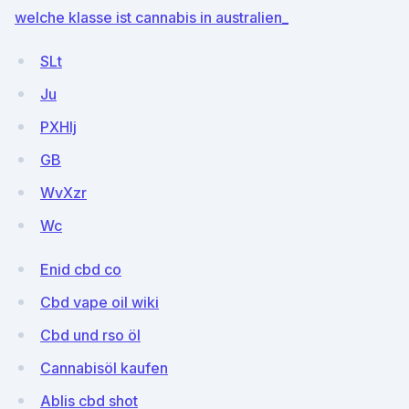
welche klasse ist cannabis in australien_
SLt
Ju
PXHIj
GB
WvXzr
Wc
Enid cbd co
Cbd vape oil wiki
Cbd und rso öl
Cannabisöl kaufen
Ablis cbd shot