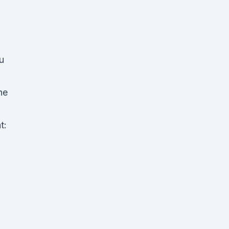
u
he
t: