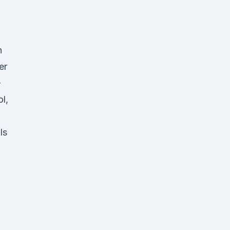
n
er
-
l,
ls