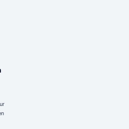
n
ur
en